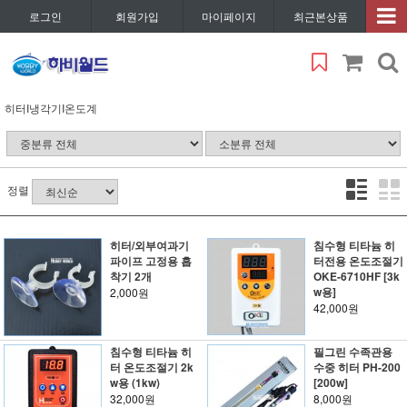
로그인
회원가입
마이페이지
최근본상품
히터I냉각기I온도계
정렬
히터/외부여과기
침수형 티타늄 히
파이프 고정용 흡
터전용 온도조절기
착기 2개
OKE-6710HF [3k
w용]
2,000원
42,000원
침수형 티타늄 히
필그린 수족관용
터 온도조절기 2k
수중 히터 PH-200
w용 (1kw)
[200w]
32,000원
8,000원