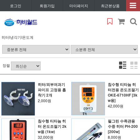
로그인
회원가입
마이페이지
최근본상품
히터I냉각기I온도계
정렬
히터/외부여과기
침수형 티타늄 히
파이프 고정용 흡
터전용 온도조절기
착기 2개
OKE-6710HF [3k
w용]
2,000원
42,000원
침수형 티타늄 히
필그린 수족관용
터 온도조절기 2k
수중 히터 PH-200
w용 (1kw)
[200w]
32,000원
8,000원