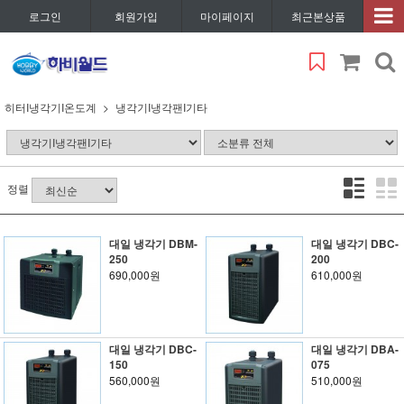
로그인
회원가입
마이페이지
최근본상품
히터I냉각기I온도계
냉각기I냉각팬I기타
정렬
대일 냉각기 DBM-
대일 냉각기 DBC-
250
200
690,000원
610,000원
대일 냉각기 DBC-
대일 냉각기 DBA-
150
075
560,000원
510,000원