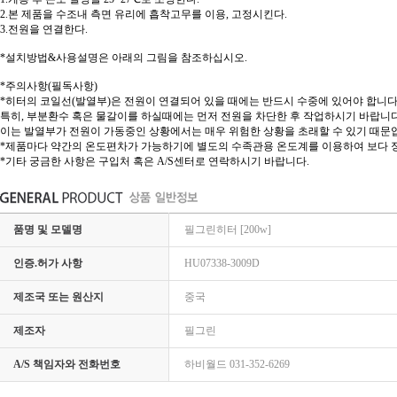
2.본 제품을 수조내 측면 유리에 흡착고무를 이용, 고정시킨다.
3.전원을 연결한다.
*설치방법&사용설명은 아래의 그림을 참조하십시오.
*주의사항(필독사항)
*히터의 코일선(발열부)은 전원이 연결되어 있을 때에는 반드시 수중에 있어야 합니다
특히, 부분환수 혹은 물갈이를 하실때에는 먼저 전원을 차단한 후 작업하시기 바랍니다
이는 발열부가 전원이 가동중인 상황에서는 매우 위험한 상황을 초래할 수 있기 때문입
*제품마다 약간의 온도편차가 가능하기에 별도의 수족관용 온도계를 이용하여 보다 정
*기타 궁금한 사항은 구입처 혹은 A/S센터로 연락하시기 바랍니다.
품명 및 모델명
필그린히터 [200w]
인증.허가 사항
HU07338-3009D
제조국 또는 원산지
중국
제조자
필그린
A/S 책임자와 전화번호
하비월드 031-352-6269