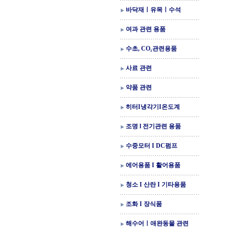
바닥재ㅣ유목ㅣ수석
여과 관련 용품
수초, CO₂관련용품
사료 관련
약품 관련
히터I냉각기I온도계
조명 l 전기관련 용품
수중모터 I DC펌프
에어용품 I 활어용품
청소 I 산란 I 기타용품
조화 I 장식품
해수어ㅣ애완동물 관련