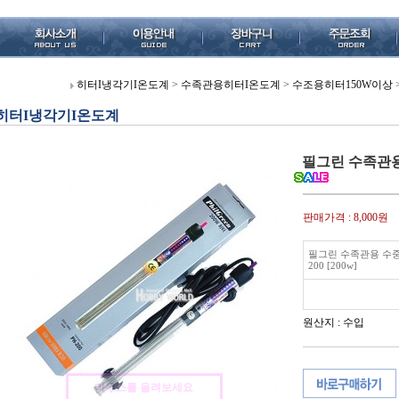
히터I냉각기I온도계
>
수족관용히터I온도계
>
수조용히터150W이상
히터I냉각기I온도계
필그린 수족관용 수
판매가격 :
8,000원
필그린 수족관용 수중 
200 [200w]
원산지 : 수입
마우스를 올려보세요