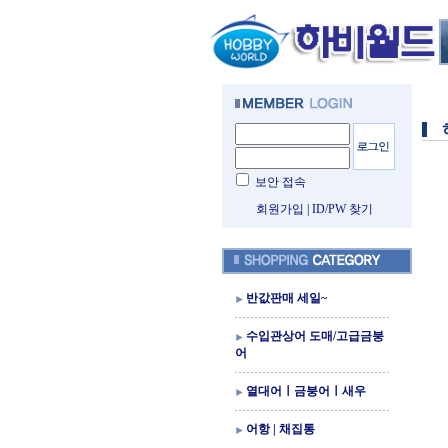
보안 접속
회원가입
|
ID/PW 찾기
반값판매 세일~
수입관상어 도매/고급금붕
어
열대어ㅣ금붕어ㅣ새우
어항 | 채집통