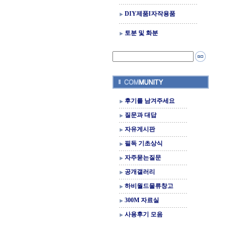
DIY제품I자작용품
토분 및 화분
후기를 남겨주세요
질문과 대답
자유게시판
필독 기초상식
자주묻는질문
공개갤러리
하비월드물류창고
300M 자료실
사용후기 모음