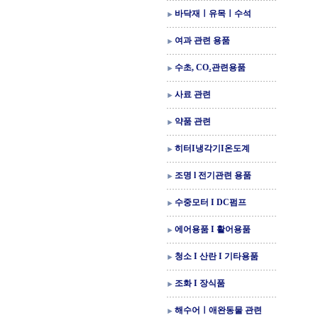
바닥재ㅣ유목ㅣ수석
여과 관련 용품
수초, CO₂관련용품
사료 관련
약품 관련
히터I냉각기I온도계
조명 l 전기관련 용품
수중모터 I DC펌프
에어용품 I 활어용품
청소 I 산란 I 기타용품
조화 I 장식품
해수어ㅣ애완동물 관련