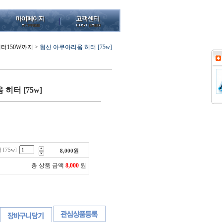
터150W까지
>
협신 아쿠아리움 히터 [75w]
히터 [75w]
[75w]
8,000
원
총 상품 금액
8,000
원