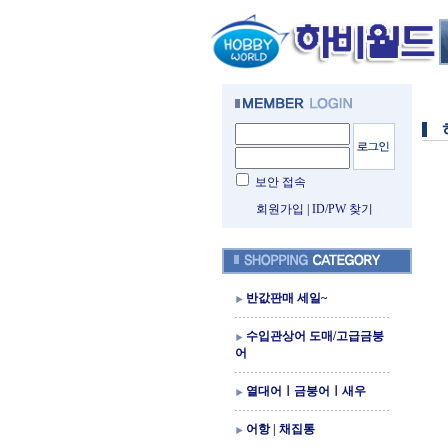
보안 접속
회원가입
|
ID/PW 찾기
반값판매 세일~
수입관상어 도매/고급금붕
어
열대어ㅣ금붕어ㅣ새우
어항 | 채집통