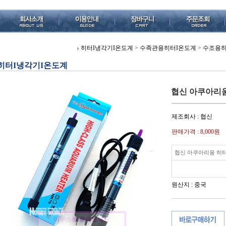
히터I냉각기I온도계
>
수족관용히터I온도계
>
수조용히
히터I냉각기I온도계
협신 아쿠아리움 
제조회사 : 협신
판매가격 :
8,000원
협신 아쿠아리움 히터 
원산지 : 중국
마우스를 올려보세요