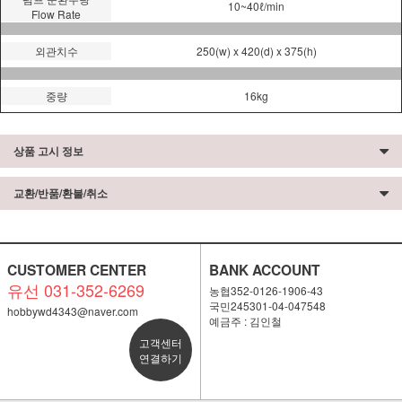
10~40ℓ/min
Flow Rate
외관치수
250(w) x 420(d) x 375(h)
중량
16kg
상품 고시 정보
교환/반품/환불/취소
CUSTOMER CENTER
BANK ACCOUNT
유선 031-352-6269
농협352-0126-1906-43
국민245301-04-047548
hobbywd4343@naver.com
예금주 : 김인철
고객센터
연결하기