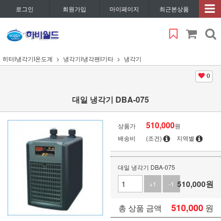
로그인
회원가입
마이페이지
최근본상품
히터I냉각기I온도계
냉각기I냉각팬I기타
냉각기
0
대일 냉각기 DBA-075
510,000
상품가
원
배송비
(조건)
지역별
대일 냉각기 DBA-075
510,000
원
+1
-1
510,000
원
총 상품 금액