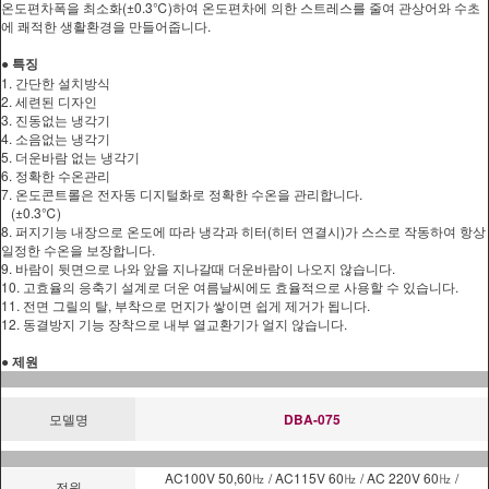
온도편차폭을 최소화(±0.3℃)하여 온도편차에 의한 스트레스를 줄여 관상어와 수초
에 쾌적한 생활환경을 만들어줍니다.
● 특징
1. 간단한 설치방식
2. 세련된 디자인
3. 진동없는 냉각기
4. 소음없는 냉각기
5. 더운바람 없는 냉각기
6. 정확한 수온관리
7. 온도콘트롤은 전자동 디지털화로 정확한 수온을 관리합니다.
(±0.3℃)
8. 퍼지기능 내장으로 온도에 따라 냉각과 히터(히터 연결시)가 스스로 작동하여 항상
일정한 수온을 보장합니다.
9. 바람이 뒷면으로 나와 앞을 지나갈때 더운바람이 나오지 않습니다.
10. 고효율의 응축기 설계로 더운 여름날씨에도 효율적으로 사용할 수 있습니다.
11. 전면 그릴의 탈, 부착으로 먼지가 쌓이면 쉽게 제거가 됩니다.
12. 동결방지 기능 장착으로 내부 열교환기가 얼지 않습니다.
●
제원
모델명
DBA-075
AC100V 50,60㎐ / AC115V 60㎐ / AC 220V 60㎐ /
전원