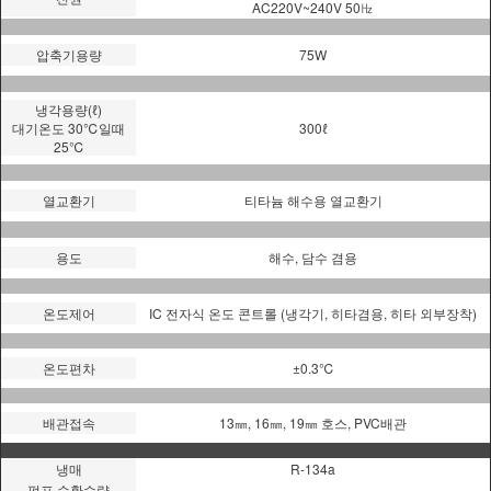
AC220V~240V 50㎐
압축기용량
75W
냉각용량(ℓ)
대기온도 30℃일때
300ℓ
25℃
열교환기
티타늄 해수용 열교환기
용도
해수, 담수 겸용
온도제어
IC 전자식 온도 콘트롤 (냉각기, 히타겸용, 히타 외부장착)
온도편차
±0.3℃
배관접속
13㎜, 16㎜, 19㎜ 호스, PVC배관
냉매
R-134a
펌프 순환수량