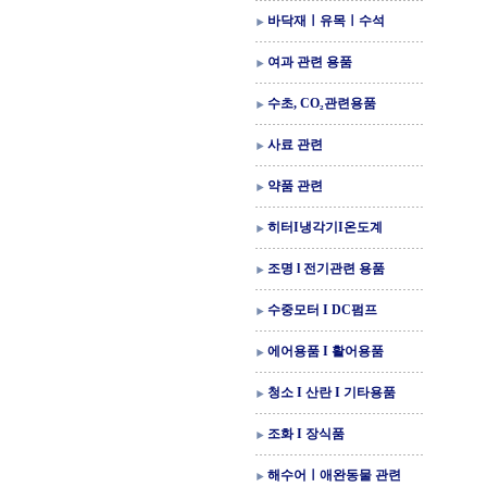
바닥재ㅣ유목ㅣ수석
여과 관련 용품
수초, CO₂관련용품
사료 관련
약품 관련
히터I냉각기I온도계
조명 l 전기관련 용품
수중모터 I DC펌프
에어용품 I 활어용품
청소 I 산란 I 기타용품
조화 I 장식품
해수어ㅣ애완동물 관련