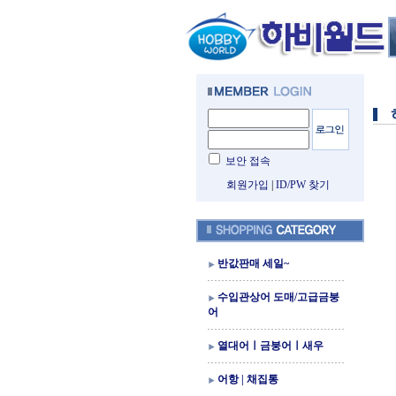
보안 접속
회원가입
|
ID/PW 찾기
반값판매 세일~
수입관상어 도매/고급금붕
어
열대어ㅣ금붕어ㅣ새우
어항 | 채집통