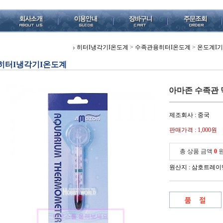
히터I냉각기I온도계
>
수족관용히터I온도계
>
온도계I
히터I냉각기I온도계
아마존 수족관
제조회사 : 중국
판매가격 :
1,000원
총 상품 금액
0
원산지 : 삼호트레이
마우스를 올려보세요