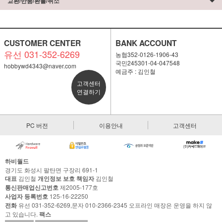
교환/반품/환불/취소
CUSTOMER CENTER
BANK ACCOUNT
유선 031-352-6269
농협352-0126-1906-43
국민245301-04-047548
hobbywd4343@naver.com
예금주 : 김인철
고객센터
연결하기
PC 버전
이용안내
고객센터
하비월드
경기도 화성시 팔탄면 구장리 691-1
대표
김인철
개인정보 보호 책임자
김인철
통신판매업신고번호
제2005-177호
사업자 등록번호
125-16-22250
전화
유선 031-352-6269,문자 010-2366-2345 오프라인 매장은 운영을 하지 않
고 있습니다.
팩스