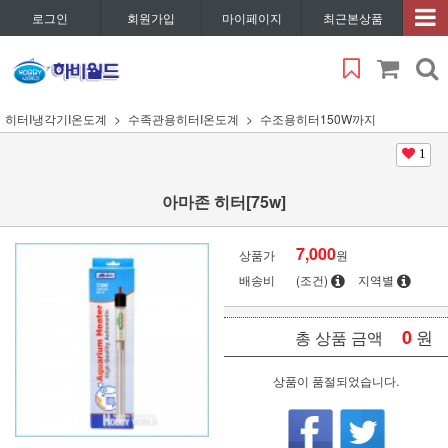
로그인
회원가입
마이페이지
최근본상품
히터I냉각기I온도계
수족관용히터I온도계
수조용히터150W까지
1
아마존 히터[75w]
7,000
상품가
원
배송비
(조건)
지역별
0
원
총 상품 금액
상품이 품절되었습니다.