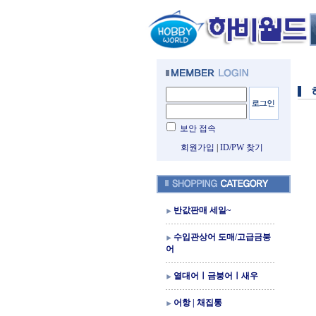
보안 접속
회원가입
|
ID/PW 찾기
반값판매 세일~
수입관상어 도매/고급금붕
어
열대어ㅣ금붕어ㅣ새우
어항 | 채집통