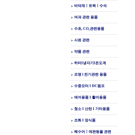
바닥재ㅣ유목ㅣ수석
여과 관련 용품
수초, CO₂관련용품
사료 관련
약품 관련
히터I냉각기I온도계
조명 l 전기관련 용품
수중모터 I DC펌프
에어용품 I 활어용품
청소 I 산란 I 기타용품
조화 I 장식품
해수어ㅣ애완동물 관련