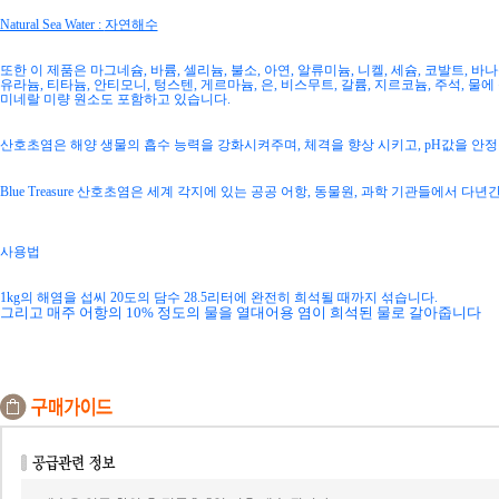
Natural Sea Water :
자연해수
또한 이 제품은 마그네슘
,
바륨
,
셀리늄
,
불소
,
아연
,
알류미늄
,
니켈
,
세슘
,
코발트
,
바나
유라늄
,
티타늄
,
안티모니
,
텅스텐
,
게르마늄
,
은
,
비스무트
,
갈륨
,
지르코늄
,
주석
,
물에
미네랄 미량 원소도 포함하고 있습니다
.
산호초염은 해양 생물의 흡수 능력을 강화시켜주며
,
체격을 향상 시키고
, pH
값을 안
Blue Treasure
산호초염은 세계 각지에 있는 공공 어항
,
동물원
,
과학 기관들에서 다년간
사용법
1kg
의 해염을 섭씨
20
도의 담수
28.5
리터에 완전히 희석될 때까지 섞습니다
.
그리고 매주 어항의
10%
정도의 물을 열대어용 염이 희석된 물로 갈아줍니다