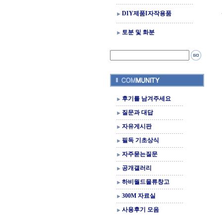
DIY제품I자작용품
토분 및 화분
후기를 남겨주세요
질문과 대답
자유게시판
필독 기초상식
자주묻는질문
공개갤러리
하비월드물류창고
300M 자료실
사용후기 모음