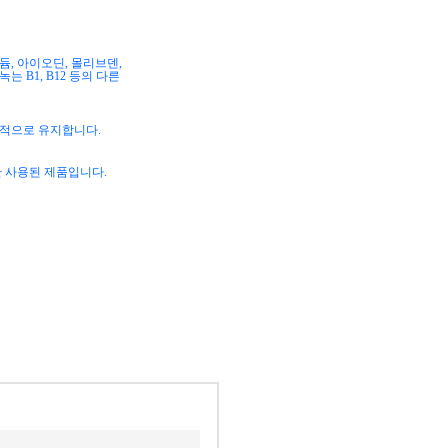
듐
,
아이오딘
,
몰리브덴
,
 녹는
B1, B12
등의 다른
정적으로 유지합니다
.
 사용된 제품입니다
.