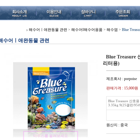
해수어ㅣ애완동물 관련
>
해수어I해수어용품
>
해수염
>
Blue Tre
해수어ㅣ애완동물 관련
Blue Treasur
리터용)
제조회사 : porpoise
판매가격 :
15,000원
Blue Treasure 산
3.35kg 9(25갤런/9
원산지 : 중국
마우스를 올려보세요