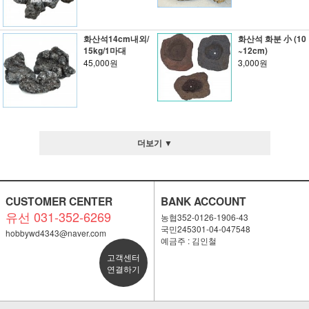
화산석14cm내외/
화산석 화분 小 (10
15kg/1마대
~12cm)
45,000원
3,000원
더보기 ▼
CUSTOMER CENTER
BANK ACCOUNT
유선 031-352-6269
농협352-0126-1906-43
국민245301-04-047548
hobbywd4343@naver.com
예금주 : 김인철
고객센터
연결하기