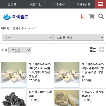
로그인
회원가입
마이페이지
최근본상품
바닥재ㅣ유목ㅣ수석
수석
정렬
해구석/10~16cm/
해구석/10~16cm/
20kg/1마대 -시클
2kg -시클리트, 탕
리트,탕어 수족관
어용 수족관 셋팅
셋팅용
용
67,000원
9,000원
화산석 14cm내외/
수석/2자이상 셋팅
2kg
용/2kg
9,000원
5,000원