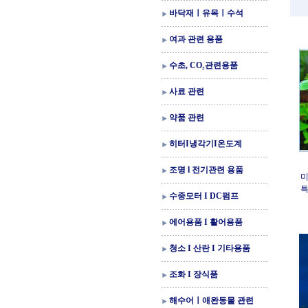
바닥재ㅣ유목ㅣ수석
여과 관련 용품
수초, CO₂관련용품
사료 관련
약품 관련
히터I냉각기I온도계
조명 l 전기관련 용품
미
수중모터 I DC펌프
에어용품 I 활어용품
청소 I 산란 I 기타용품
조화 I 장식품
해수어ㅣ애완동물 관련