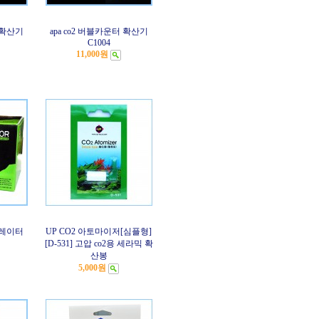
터 확산기
apa co2 버블카운터 확산기
C1004
11,000원
레귤레이터
UP CO2 아토마이저[심플형]
[D-531] 고압 co2용 세라믹 확
산봉
5,000원