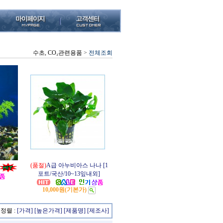
수초, CO₂관련용품
>
전체조회
(품절)
A급 아누비아스 나나 [1
포트/국산/10~13잎내외]
10,000원
(기본가)
정렬 :
[가격]
[높은가격]
[제품명]
[제조사]