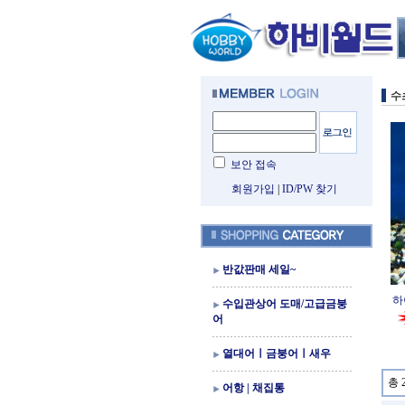
수
보안 접속
회원가입
|
ID/PW 찾기
반값판매 세일~
하
수입관상어 도매/고급금붕
어
열대어ㅣ금붕어ㅣ새우
총 
어항 | 채집통