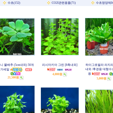
수초(152)
CO2I관련용품(71)
수초영양제I비
니 물배추 (5cm내외) 50개
리시마키아 그린 [8촉내외]
하이그로필라 라지리
내외 /후경용 대형수
특가세일
용
4,000원
21,500원
5,000원