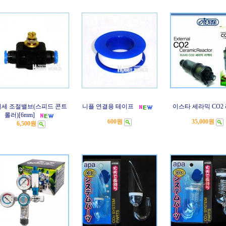
미세 조절밸브(스피드 콘트
니플 연결용 테이프
이스타 세라믹 CO2
롤러)[6mm]
600원
35,000원
6,500원