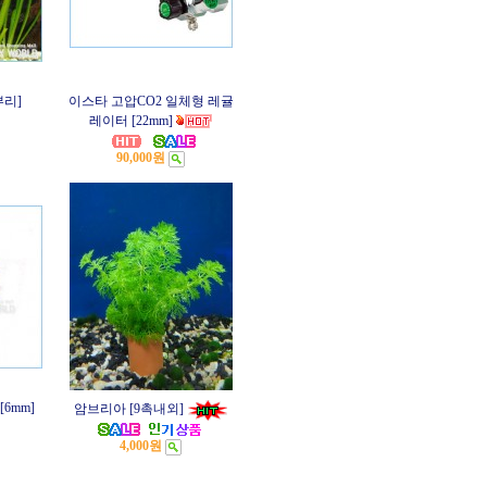
뿌리]
이스타 고압CO2 일체형 레귤
레이터 [22mm]
90,000원
6mm]
암브리아 [9촉내외]
4,000원