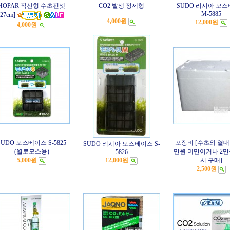
HOPAR 직선형 수초핀셋
CO2 발생 정제형
SUDO 리시아 모
M-5885
[27cm]
4,000원
12,000원
4,000원
SUDO 모스베이스 S-5825
포장비 [수초와 열대어
SUDO 리시아 모스베이스 S-
(윌로모스용)
만원 미만이거나 2만
5826
5,000원
12,000원
시 구매]
2,500원