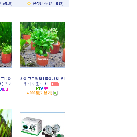
료(30)
핀셋I가위I기타(19)
프[9촉
하이그로필라 [10촉내외] 키
초] 초보
우기 쉬운 수초
4,000원
(기본가)