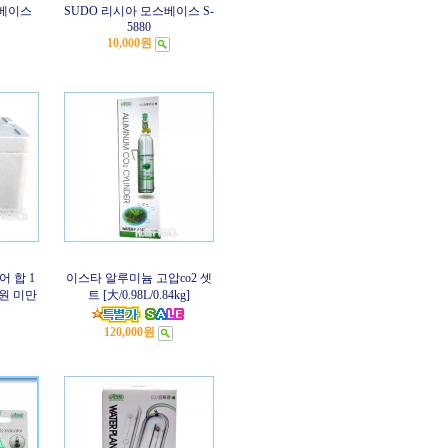
스베이스
SUDO 리시아 모스베이스 S-
5880
10,000원
 합 1
이스타 알루미늄 고압co2 셋
원 미만
트 [大/0.98L/0.84kg]
120,000원