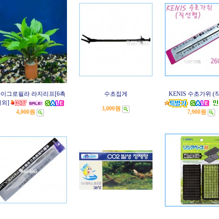
이그로필라 라지리프[6촉
수초집게
KENIS 수초가위 (
외]
3,000원
4,000원
7,900원