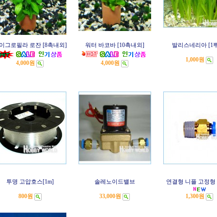
이그로필라 로잔 [8촉내외]
워터 바코바 [10촉내외]
발리스네리아 [1
1,000원
4,000원
4,000원
투명 고압호스[1m]
솔레노이드밸브
연결형 니플 고정형 [
800원
33,000원
1,300원