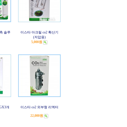
 계측 솔루
이스타 아크릴 co2 확산기
(저압용)
5,000원
GX3개
이스타 co2 외부형 리엑터
22,000원