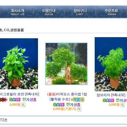
초, CO₂관련용품
이그로필라 로잔 [8촉내외]
(품절)
미역모스 종이컵 1컵
암브리아 [9촉내외]
[활착용 수초]
4,000원
4,000원
4,000원
(기본가)
272건