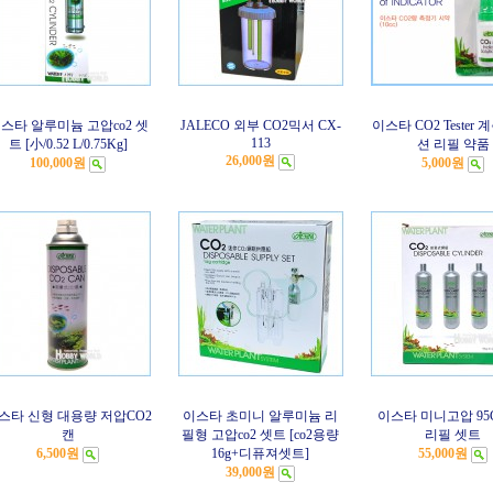
스타 알루미늄 고압co2 셋
JALECO 외부 CO2믹서 CX-
이스타 CO2 Tester
113
트 [小/0.52 L/0.75Kg]
션 리필 약품
26,000원
100,000원
5,000원
스타 신형 대용량 저압CO2
이스타 초미니 알루미늄 리
이스타 미니고압 95
캔
필형 고압co2 셋트 [co2용량
리필 셋트
6,500원
16g+디퓨져셋트]
55,000원
39,000원