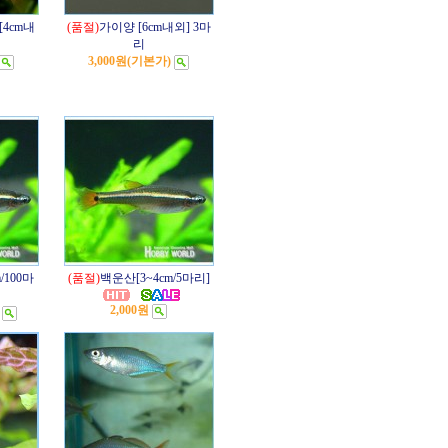
4cm내
(품절)
가이양 [6cm내외] 3마
리
3,000원
(기본가)
/100마
(품절)
백운산[3~4cm/5마리]
2,000원