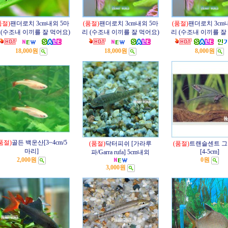
품절)
팬더로치 3cm내외 5마
(품절)
팬더로치 3cm내외 5마
(품절)
팬더로치 3cm
 (수조내 이끼를 잘 먹어요)
리 (수조내 이끼를 잘 먹어요)
리 (수조내 이끼를 잘
18,000원
18,000원
8,000원
품절)
골든 백운산[3~4cm/5
(품절)
닥터피쉬 [가라루
(품절)
트랜슬센트 
마리]
[4-5cm]
파/Garra rufa] 5cm내외
2,000원
0원
3,000원