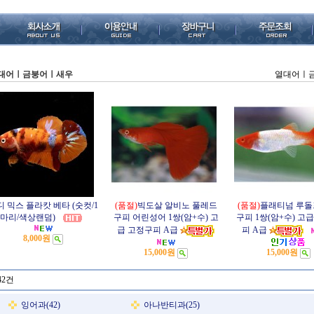
대어ㅣ금붕어ㅣ새우
열대어ㅣ
디 믹스 플라캇 베타 (숫컷/1
(품절)
빅도살 알비노 풀레드
(품절)
플래티넘 루돌
마리/색상랜덤)
구피 어린성어 1쌍(암+수) 고
구피 1쌍(암+수) 고
급 고정구피 A급
피 A급
8,000원
15,000원
15,000원
42건
잉어과(42)
아나반티과(25)