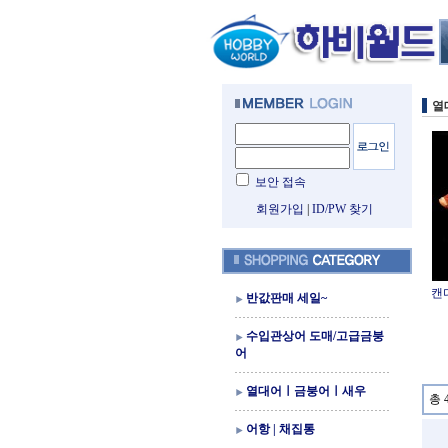
열
보안 접속
회원가입
|
ID/PW 찾기
캔
반값판매 세일~
수입관상어 도매/고급금붕
어
열대어ㅣ금붕어ㅣ새우
총 
어항 | 채집통