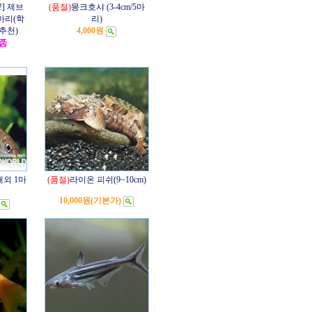
!] 제브
(품절)
몽크호샤 (3-4cm/5마
0마리(학
리)
추천)
4,000원
내외 1마
(품절)
라이온 피쉬(9~10cm)
10,000원
(기본가)