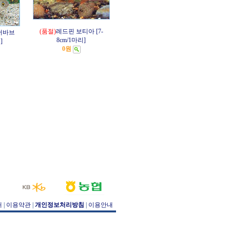
(품절)
레드핀 보티아 [7-
버바브
8cm/1마리]
]
0원
개
|
이용약관
|
개인정보처리방침
|
이용안내