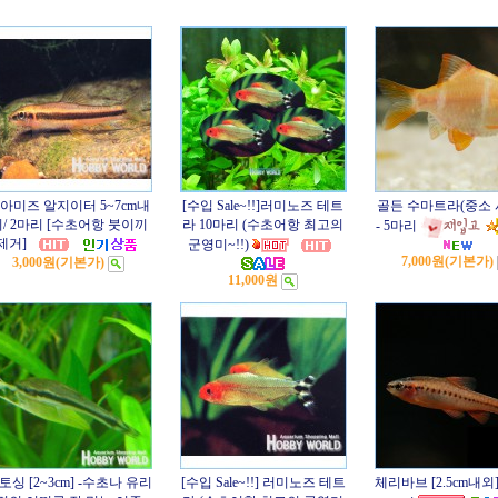
아미즈 알지이터 5~7cm내
[수입 Sale~!!]러미노즈 테트
골든 수마트라(중소 
/ 2마리 [수초어항 붓이끼
라 10마리 (수초어항 최고의
- 5마리
제거]
군영미~!!)
7,000원
(기본가)
3,000원
(기본가)
11,000원
토싱 [2~3cm] -수초나 유리
[수입 Sale~!!] 러미노즈 테트
체리바브 [2.5cm내외] 