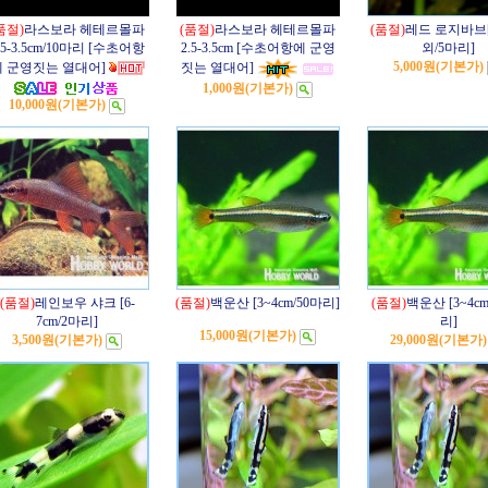
품절)
라스보라 헤테르몰파
(품절)
라스보라 헤테르몰파
(품절)
레드 로지바브[
.5-3.5cm/10마리 [수초어항
2.5-3.5cm [수초어항에 군영
외/5마리]
5,000원
(기본가)
에 군영짓는 열대어]
짓는 열대어]
1,000원
(기본가)
10,000원
(기본가)
(품절)
레인보우 샤크 [6-
(품절)
백운산 [3~4cm/50마리]
(품절)
백운산 [3~4cm
7cm/2마리]
리]
15,000원
(기본가)
3,500원
(기본가)
29,000원
(기본가)