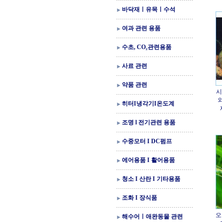
바닥재ㅣ유목ㅣ수석
여과 관련 용품
수초, CO₂관련용품
사료 관련
약품 관련
시
외
히터I냉각기I온도계
조명 l 전기관련 용품
수중모터 I DC펌프
에어용품 I 활어용품
청소 I 산란 I 기타용품
조화 I 장식품
오
해수어ㅣ애완동물 관련