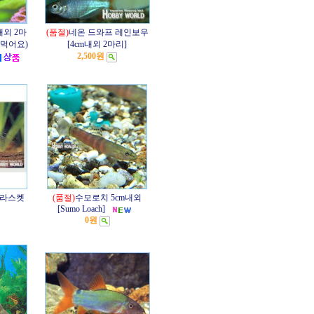
내외 2마
(품절)
네온 드와프 레인보우
 먹어요)
[4cm내외 2마리]
2,500원
그라스켓
(품절)
수모로치 5cm내외
[Sumo Loach]
0원