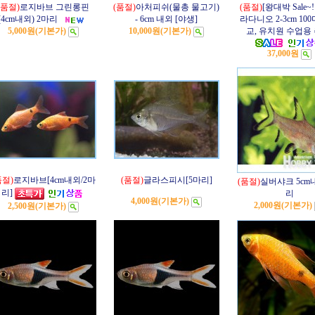
(품절)
로지바브 그린롱핀
(품절)
아처피쉬(물총 물고기)
(품절)
[왕대박 Sale~!
(4cm내외) 2마리
- 6cm 내외 [야생]
라다니오 2-3cm 10
5,000원
(기본가)
10,000원
(기본가)
교, 유치원 수업용 
37,000원
품절)
로지바브[4cm내외/2마
(품절)
글라스피시[5마리]
(품절)
실버샤크 5cm
리]
리
4,000원
(기본가)
2,000원
(기본가)
2,500원
(기본가)