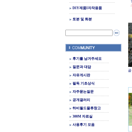
DIY제품I자작용품
토분 및 화분
후기를 남겨주세요
질문과 대답
골
자유게시판
필독 기초상식
자주묻는질문
공개갤러리
하비월드물류창고
300M 자료실
사용후기 모음