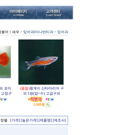
금붕어ㅣ새우
>
잉어과I아나반티과
>
잉어과
프 코이
(품절)
윙게이 산타마리아 구
급 고정구
피 1쌍(암+수) 고급구피
3,000원
정렬 :
[가격]
[높은가격]
[제품명]
[제조사]