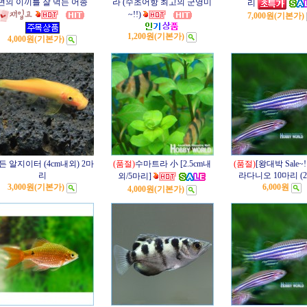
면의 이끼를 잘 먹는 어종
라 (수초어항 최고의 군영미
리
~!!)
7,000원
(기본가)
1,200원
(기본가)
4,000원
(기본가)
든 알지이터 (4cm내외) 2마
(품절)
수마트라 小 [2.5cm내
(품절)
[왕대박 Sale~!
리
라다니오 10마리 (2-
외/5마리]
3,000원
(기본가)
6,000원
4,000원
(기본가)