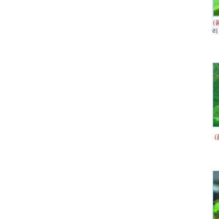
(
리
(