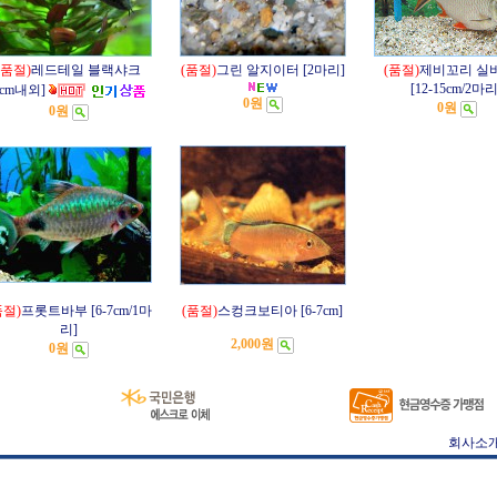
(품절)
레드테일 블랙샤크
(품절)
그린 알지이터 [2마리]
(품절)
제비꼬리 실
[12-15cm/2마리
6cm내외]
0원
0원
0원
품절)
프롯트바부 [6-7cm/1마
(품절)
스컹크보티아 [6-7cm]
리]
2,000원
0원
회사소