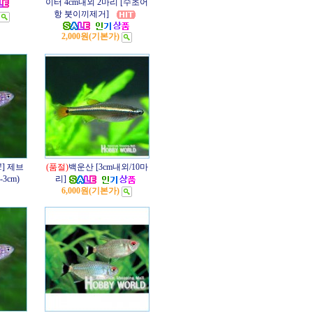
이터 4cm내외 2마리 [수초어
항 붓이끼제거]
2,000원
(기본가)
!] 제브
(품절)
백운산 [3cm내외/10마
3cm)
리]
6,000원
(기본가)