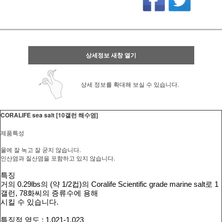
상세정보 새창 열기
상세 정보를 확대해 보실 수 있습니다.
CORALIFE sea salt [10갤런 해수염]
제품특성
물에 잘 녹고 잘 굳지 않습니다.
인산염과 질산염을 포함하고 있지 않습니다.
특징
거의
0.29lbs
의
(
약
1/2
컵
)
의
Coralife Scientific grade marine salt
로
1
갤런
, 78
화씨의
증류수에
용해
시킬 수 있습니다
.
특징적
염도
: 1.021-1.023