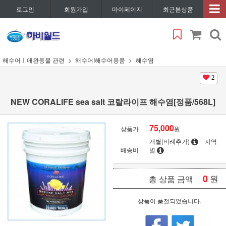
로그인
회원가입
마이페이지
최근본상품
해수어ㅣ애완동물 관련
해수어I해수어용품
해수염
2
NEW CORALIFE sea salt 코랄라이프 해수염[정품/568L]
75,000
상품가
원
개별(비례추가)
지역
배송비
별
0
원
총 상품 금액
상품이 품절되었습니다.